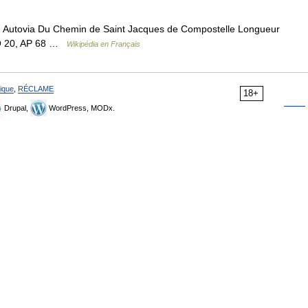
 Autovia Du Chemin de Saint Jacques de Compostelle Longueur
LO 20, AP 68 …
Wikipédia en Français
ique
,
RÉCLAME
18+
Drupal,
WordPress, MODx.