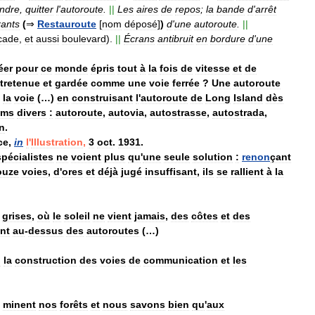
ndre
,
quitter
l
'
autoroute
.
||
Les
aires
de
repos
;
la
bande
d
'
arrêt
rants
(
⇒
Restauroute
[
nom
déposé
]
)
d
'
une
autoroute
.
||
cade
,
et
aussi
boulevard
).
||
Écrans
antibruit
en
bordure
d
'
une
éer
pour
ce
monde
épris
tout
à
la
fois
de
vitesse
et
de
tretenue
et
gardée
comme
une
voie
ferrée
?
Une
autoroute
la
voie
(…)
en
construisant
l
'
autoroute
de
Long
Island
dès
oms
divers
:
autoroute
,
autovia
,
autostrasse
,
autostrada
,
n
.
ce
,
in
l
'
Illustration
,
3
oct
.
1931
.
spécialistes
ne
voient
plus
qu
'
une
seule
solution
:
renon
çant
ouze
voies
,
d
'
ores
et
déjà
jugé
insuffisant
,
ils
se
rallient
à
la
grises
,
où
le
soleil
ne
vient
jamais
,
des
côtes
et
des
nt
au
-
dessus
des
autoroutes
(…)
n
la
construction
des
voies
de
communication
et
les
minent
nos
forêts
et
nous
savons
bien
qu
'
aux