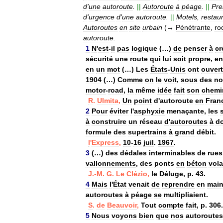
d
'
une
autoroute
.
||
Autoroute
à
péage
.
||
Pre
d
'
urgence
d
'
une
autoroute
.
||
Motels
,
restau
Autoroutes
en
site
urbain
(→
Pénétrante
,
ro
autoroute
.
1
N
'
est
-
il
pas
logique
(…)
de
penser
à
cr
sécurité
une
route
qui
lui
soit
propre
,
en
en
un
mot
(…)
Les
États
-
Unis
ont
ouvert
1904
(…)
Comme
on
le
voit
,
sous
des
n
motor
-
road
,
la
même
idée
fait
son
chemi
R
.
Ulmita
,
Un
point
d
'
autoroute
en
Fran
2
Pour
éviter
l
'
asphyxie
menaçante
,
les
à
construire
un
réseau
d
'
autoroutes
à
d
formule
des
supertrains
à
grand
débit
.
l
'
Express
,
10
-
16
juil
.
1967
.
3
(…)
des
dédales
interminables
de
rues
vallonnements
,
des
ponts
en
béton
vola
J
.-
M
.
G
.
Le
Clézio
,
le
Déluge
,
p
.
43
.
4
Mais
l
'
État
venait
de
reprendre
en
mai
autoroutes
à
péage
se
multipliaient
.
S
.
de
Beauvoir
,
Tout
compte
fait
,
p
.
306
.
5
Nous
voyons
bien
que
nos
autoroutes