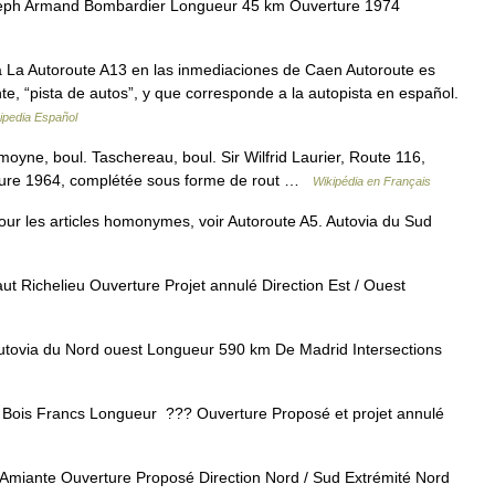
eph Armand Bombardier Longueur 45 km Ouverture 1974
 La Autoroute A13 en las inmediaciones de Caen Autoroute es
nte, “pista de autos”, y que corresponde a la autopista en español.
ipedia Español
ne, boul. Taschereau, boul. Sir Wilfrid Laurier, Route 116,
ture 1964, complétée sous forme de rout …
Wikipédia en Français
ur les articles homonymes, voir Autoroute A5. Autovia du Sud
 Richelieu Ouverture Projet annulé Direction Est / Ouest
tovia du Nord ouest Longueur 590 km De Madrid Intersections
Bois Francs Longueur ??? Ouverture Proposé et projet annulé
Amiante Ouverture Proposé Direction Nord / Sud Extrémité Nord