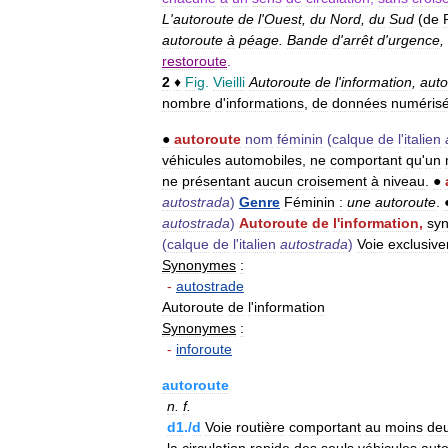
L
'
autoroute
de
l
'
Ouest
,
du
Nord
,
du
Sud
(
de
autoroute
à
péage
.
Bande
d
'
arrêt
d
'
urgence
,
restoroute
.
2
♦
Fig
.
Vieilli
Autoroute
de
l
'
information
,
auto
nombre
d
'
informations
,
de
données
numéris
●
autoroute
nom
féminin
(
calque
de
l
'
italien
véhicules
automobiles
,
ne
comportant
qu
'
un
ne
présentant
aucun
croisement
à
niveau
.
●
autostrada
)
Genre
Féminin
:
une
autoroute
.
autostrada
)
Autoroute
de
l
'
information
,
sy
(
calque
de
l
'
italien
autostrada
)
Voie
exclusiv
Synonymes
:
-
autostrade
Autoroute
de
l
'
information
Synonymes
:
-
inforoute
autoroute
n
.
f
.
d1
./
d
Voie
routière
comportant
au
moins
de