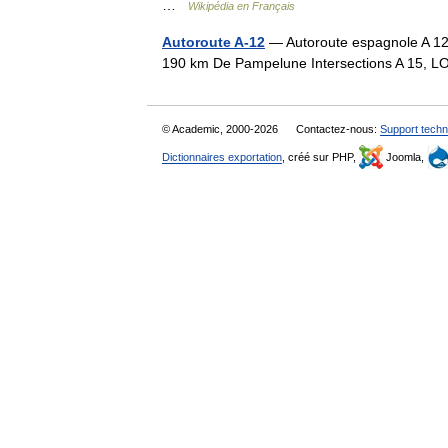
…
Wikipédia en Français
Autoroute A-12
— Autoroute espagnole A 12
190 km De Pampelune Intersections A 15, 
© Academic, 2000-2026
Contactez-nous:
Support techn
Dictionnaires exportation
, créé sur PHP,
Joomla,