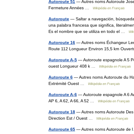
Autoroute 51
— Autres noms Autoroute Jos
Fermeture Années …
Wikipédia en Français
Autoroute
— Saltar a navegación, búsqueda
una palabra francesa que significa, literalme
Es el nombre que se utiliza en todo el …
Wik
Autoroute 16
— Autres noms Échangeur Lemoy
Route 112 Longueur Environ 15,5 km Ouver
Autoroute A-5
— Autoroute espagnole A 5 Po
ouest Longueur 408 k …
Wikipédia en Français
Autoroute 6
— Autres noms Autoroute du Haut
Extrémité Ouest …
Wikipédia en Français
Autoroute A-6
— Autoroute espagnole A 6 Au
AP 6, A 62, A 66, A 52 …
Wikipédia en Français
Autoroute 18
— Autres noms Autoroute Des 
Direction Est / Ouest …
Wikipédia en Français
Autoroute 65
— Autres noms Autoroute de l 