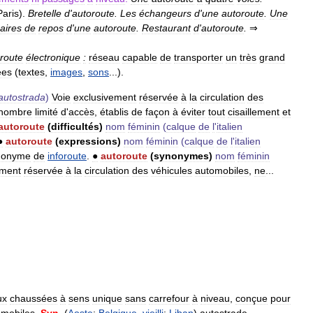
Paris
).
Bretelle
d
'
autoroute
.
Les
échangeurs
d
'
une
autoroute
.
Une
aires
de
repos
d
'
une
autoroute
.
Restaurant
d
'
autoroute
.
⇒
route
électronique
:
réseau
capable
de
transporter
un
très
grand
ées
(
textes
,
images
,
sons
...).
autostrada
)
Voie
exclusivement
réservée
à
la
circulation
des
nombre
limité
d
'
accès
,
établis
de
façon
à
éviter
tout
cisaillement
et
autoroute
(
difficultés
)
nom
féminin
(
calque
de
l
'
italien
●
autoroute
(
expressions
)
nom
féminin
(
calque
de
l
'
italien
nonyme
de
inforoute
.
●
autoroute
(
synonymes
)
nom
féminin
ement
réservée
à
la
circulation
des
véhicules
automobiles
,
ne
...
ux
chaussées
à
sens
unique
sans
carrefour
à
niveau
,
conçue
pour