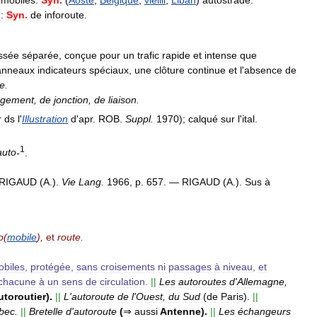
omobiles
.
Syn
.
(
Aoste
;
Belgique
,
vieilli
;
Liban
)
autostrade
.
:
Syn
.
de
inforoute
.
ssée
séparée
,
conçue
pour
un
trafic
rapide
et
intense
que
anneaux
indicateurs
spéciaux
,
une
clôture
continue
et
l
'
absence
de
de
.
gement
,
de
jonction
,
de
liaison
.
r
ds
l
'
Illustration
d
'
apr
.
ROB
.
Suppl
.
1970
);
calqué
sur
l
'
ital
.
1
auto
-
.
RIGAUD
(
A
.).
Vie
Lang
.
1966
,
p
.
657
. —
RIGAUD
(
A
.).
Sus
à
o
(
mobile
),
et
route
.
biles
,
protégée
,
sans
croisements
ni
passages
à
niveau
,
et
chacune
à
un
sens
de
circulation
.
||
Les
autoroutes
d
'
Allemagne
,
utoroutier
).
||
L
'
autoroute
de
l
'
Ouest
,
du
Sud
(
de
Paris
).
||
bec
.
||
Bretelle
d
'
autoroute
(
⇒
aussi
Antenne
).
||
Les
échangeurs