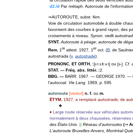
la
circulation
rapide
des
seuls
véhicules
aut
d2
./
d
Par
métaph
.
Autoroute
de
l
'
information
⇒
AUTOROUTE
,
subst
.
fém
.
Voie
de
circulation
automobile
à
double
chau
favorisent
des
courbes
à
grand
rayon
,
des
p
croisements
à
niveau
.
Synon
.
vieilli
autostra
SYNT
.
Autoroute
à
péage
;
autoroute
de
déga
re
er
Rem
.
1
attest
.
1927
,
1
oct
. (
B
.
de
Saulnie
autostrada
(
v
.
autostrade
).
PRONONC
.
ET
ORTH
.
:
[
]
ou
[
-].
Cf
.
STAT
. —
Fréq
.
abs
.
littér
.
:
2
.
BBG
. —
BARR
.
1967
. —
GEORGE
1970
. —
l
'
autocoat
.
Vie
Lang
.
1969
,
p
.
595
.
autoroute
[
otoʀut
]
n
.
f
.
ou
m
.
ÉTYM
.
1927
,
a
remplacé
autostrade
;
de
aut
❖
♦
Large
route
réservée
aux
véhicules
automo
normalement
à
deux
chaussées
,
réservées
des
États
-
Unis
.
||
Réseau
d
'
autoroutes
(
⇒
A
L
'
autoroute
Bruxelles
-
Anvers
,
Montréal
-
Qué