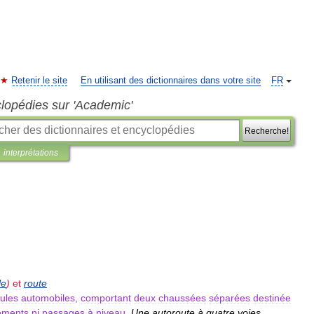
Retenir le site
En utilisant des dictionnaires dans votre site
FR
clopédies sur 'Academic'
Recherche!
interprétations
le
)
et
route
ules
automobiles
,
comportant
deux
chaussées
séparées
destinée
ements
ni
passages
à
niveau
.
Une
autoroute
à
quatre
voies
.