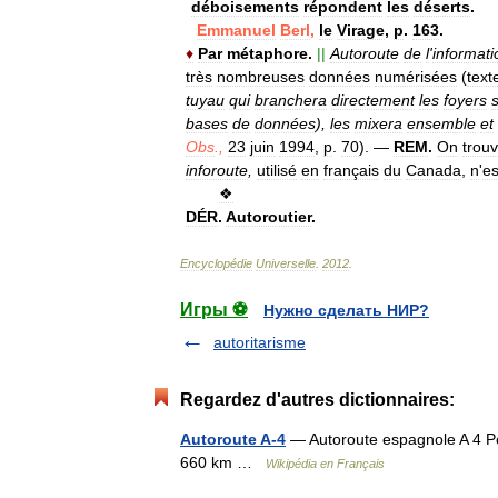
déboisements
répondent
les
déserts
.
Emmanuel
Berl
,
le
Virage
,
p
.
163
.
♦
Par
métaphore
.
||
Autoroute
de
l
'
informati
très
nombreuses
données
numérisées
(
text
tuyau
qui
branchera
directement
les
foyers
bases
de
données
),
les
mixera
ensemble
et
Obs
.,
23
juin
1994
,
p
.
70
).
—
REM
.
On
trou
inforoute
,
utilisé
en
français
du
Canada
,
n
'
es
❖
DÉR
.
Autoroutier
.
Encyclopédie
Universelle
.
2012
.
Игры ⚽
Нужно сделать НИР?
autoritarisme
Regardez d'autres dictionnaires:
Autoroute A-4
— Autoroute espagnole A 4 Po
660 km …
Wikipédia en Français