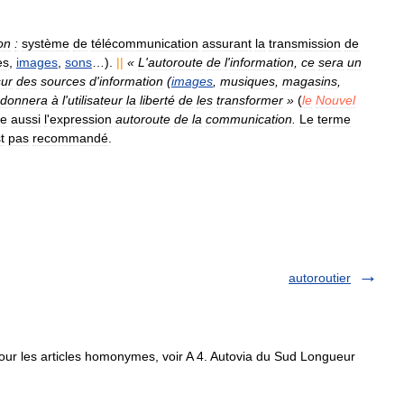
on
:
système
de
télécommunication
assurant
la
transmission
de
es
,
images
,
sons
…).
||
«
L
'
autoroute
de
l
'
information
,
ce
sera
un
sur
des
sources
d
'
information
(
images
,
musiques
,
magasins
,
donnera
à
l
'
utilisateur
la
liberté
de
les
transformer
»
(
le
Nouvel
ve
aussi
l
'
expression
autoroute
de
la
communication
.
Le
terme
t
pas
recommandé
.
autoroutier
ur les articles homonymes, voir A 4. Autovia du Sud Longueur