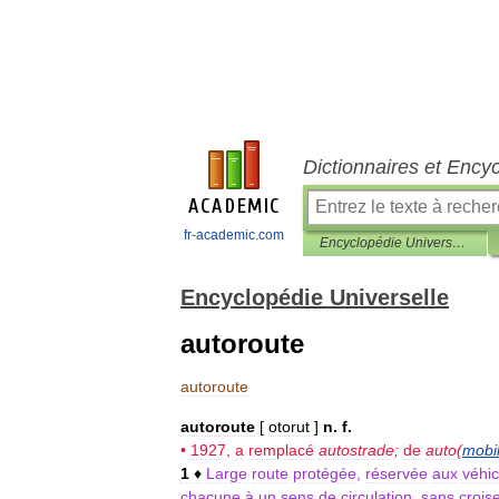
Dictionnaires et Ency
fr-academic.com
Encyclopédie Universelle
Encyclopédie Universelle
autoroute
autoroute
autoroute
[
otorut
]
n
.
f
.
•
1927
,
a
remplacé
autostrade
;
de
auto
(
mobi
1
♦
Large
route
protégée
,
réservée
aux
véhic
chacune
à
un
sens
de
circulation
,
sans
crois